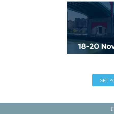
Here You can f
GET Y