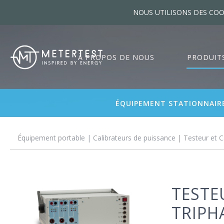
NOUS UTILISONS DES COO
À PROPOS DE NOUS
PRODUIT
ÉQUIPEMENT STATIONNAIR
Équipement portable
|
Calibrateurs de puissance
| Testeur et C
TESTE
TRIPH