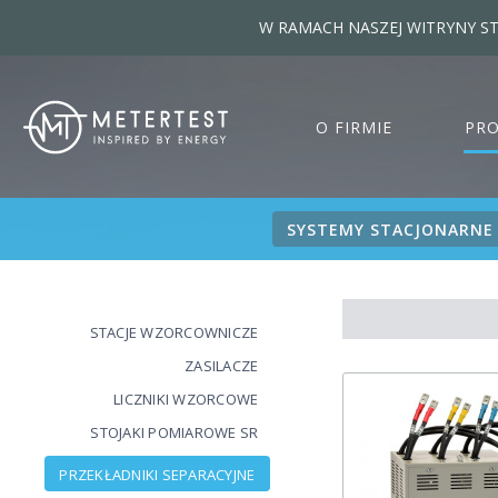
W RAMACH NASZEJ WITRYNY ST
O FIRMIE
PR
SYSTEMY STACJONARNE
STACJE WZORCOWNICZE
ZASILACZE
LICZNIKI WZORCOWE
STOJAKI POMIAROWE SR
PRZEKŁADNIKI SEPARACYJNE