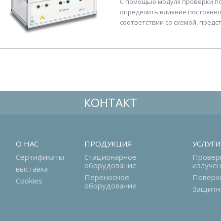
С помощью модуля проверки по
определить влияние постоянног
соответствии со схемой, предста
КОНТАКТ
О НАС
ПРОДУКЦИЯ
УСЛУГИ
Сертификаты
Стационарное
Провер
оборудование
излуче
выставка
Переносное
Поверх
Cookies
оборудование
Защитн